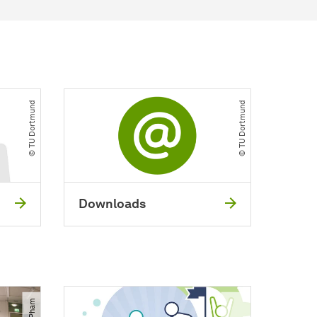
© TU Dortmund
© TU Dortmund
Downloads