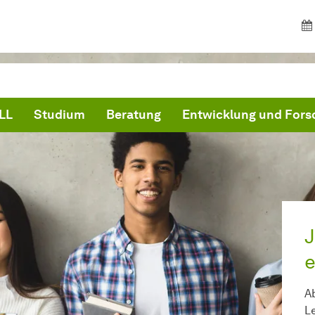
LL
Studium
Beratung
Entwicklung und For
J
e
Ab
L