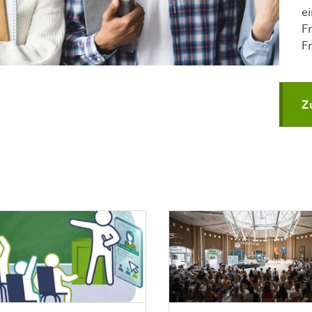
e
F
Fr
Z