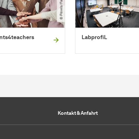
© Pexels​/​Fauxels
ents4teachers
LabprofiL
Kontakt & Anfahrt