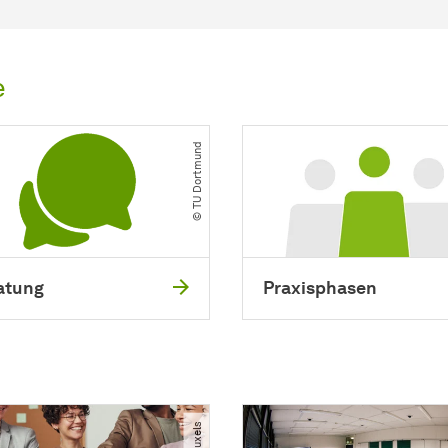
e
© TU Dortmund
atung
Praxisphasen