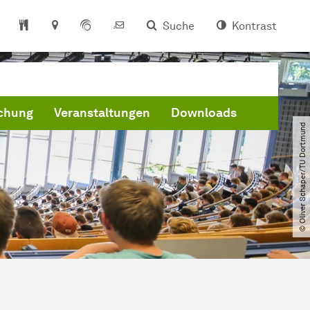
Suche
Kontrast
schung
Veranstaltungen
Downloads
© Oliver Schaper​/​TU Dortmund