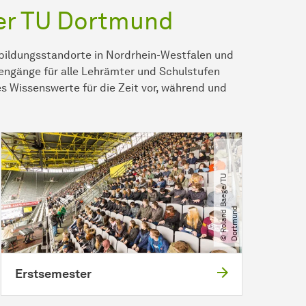
er TU Dortmund
nbildungsstandorte in Nordrhein-Westfalen und
iengänge für alle Lehrämter und Schulstufen
es Wissenswerte für die Zeit vor, während und
©
R
o
l
a
n
d
B
a
e
g
e​
/​
T
U
D
o
r
t
m
u
n
d
Erstsemester