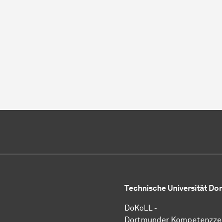
Technische Universität D
DoKoLL -
Dortmunder Kompetenzze