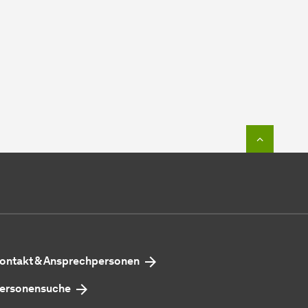
Zum Seit
ontakt & Ansprechpersonen
ersonensuche