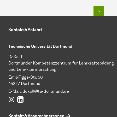
Zum Seit
Kontakt & Anfahrt
Technische Universität Dortmund
DoKoLL -
Dortmunder Kompetenzzentrum für Lehrkräftebildung
und Lehr-/Lernforschung
Emil-Figge-Str. 50
44227 Dortmund
E-Mail:
dokoll@tu-dortmund.de
Instagram
LinkedIn
Kontakt & Ansprechpersonen