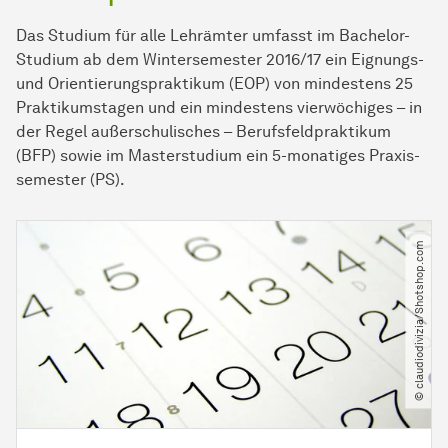
Das Studium für alle Lehr­ämter um­fasst im Bachelor-
Studium ab dem Winter­semester 2016/17 ein Eignungs-
und Orientierungs­praktikum (EOP) von mindestens 25
Praktikums­tagen und ein mindestens vier­wöchiges – in
der Regel außer­schulisches – Berufs­feldpraktikum
(BFP) sowie im Master­studium ein 5-monatiges Praxis­
semester (PS).
© claudiodivizia​/​Shotshop.com