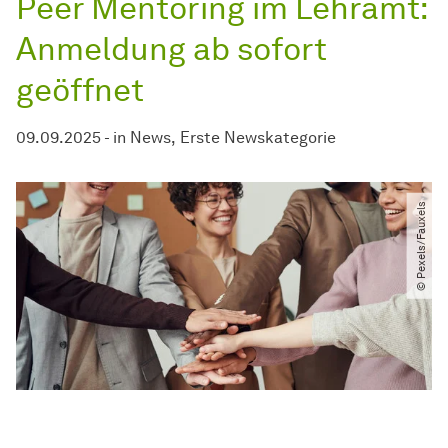
Peer Mentoring im Lehramt:
Anmeldung ab sofort
geöffnet
09.09.2025
-
in
News
Erste Newskategorie
© Pexels​/​Fauxels