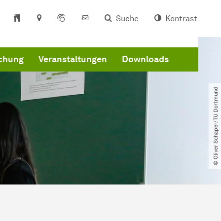
Suche
Kontrast
schung
Veranstaltungen
Downloads
© Oliver Schaper​/​TU Dortmund