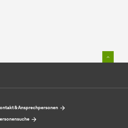
Zum Seit
ontakt & Ansprechpersonen
ersonensuche