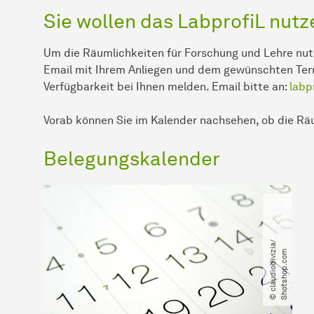
Sie wollen das LabprofiL nutz
Um die Räumlichkeiten für Forschung und Lehre nutz
Email mit Ihrem Anliegen und dem gewünschten Ter
Verfügbarkeit bei Ihnen melden. Email bitte an:
labp
Vorab können Sie im Kalender nachsehen, ob die Räu
Belegungskalender
©
c
l
a
u
d
i
o
d
i
v
i
a​
/​
S
h
o
t
s
h
o
p
.
c
o
z
i
m