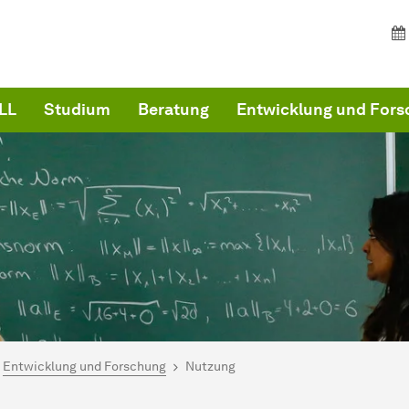
LL
Studium
Beratung
Entwicklung und For
ind hier:
artseite
Entwicklung und Forschung
Nutzung