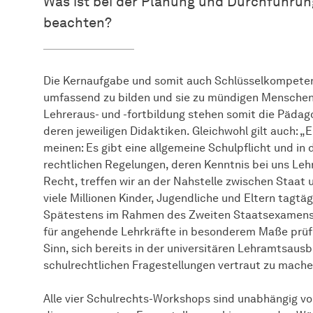
Was ist bei der Planung und Durchführun
beachten?
Die Kernaufgabe und somit auch Schlüsselkompetenz 
umfassend zu bilden und sie zu mündigen Menschen 
Lehreraus- und -fortbildung stehen somit die Päda
deren jeweiligen Didaktiken. Gleichwohl gilt auch: „E
meinen: Es gibt eine allgemeine Schulpflicht und in
rechtlichen Regelungen, deren Kenntnis bei uns Leh
Recht, treffen wir an der Nahstelle zwischen Staat
viele Millionen Kinder, Jugendliche und Eltern tagtä
Spätestens im Rahmen des Zweiten Staatsexamens w
für angehende Lehrkräfte in besonderem Maße prüf
Sinn, sich bereits in der universitären Lehramtsaus
schulrechtlichen Fragestellungen vertraut zu mache
Alle vier Schulrechts-Workshops sind unabhängig vo