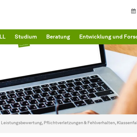
LL
Studium
Beratung
Entwicklung und For
ind hier:
artseite
Leistungsbewertung, Pflichtverletzungen & Fehlverhalten, Klassenfa