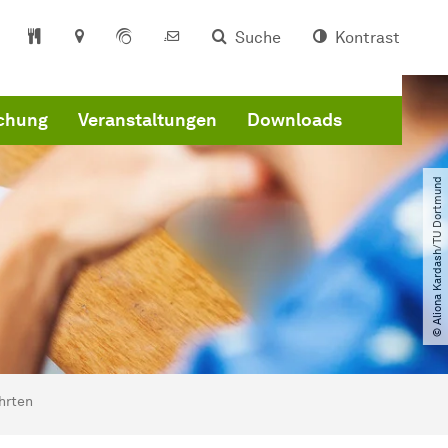
Suche
Kontrast
schung
Veranstaltungen
Downloads
© Aliona Kardash​/​TU Dortmund
hrten